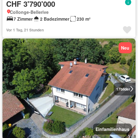
CHF 3'790'000
Collonge-Bellerive
7 Zimmer
2 Badezimmer
230 m²
Vor 1 Tag, 21 Stunden
Neu
17
bilder
Einfamilienhaus