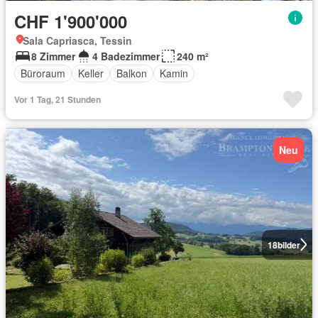
CHF 1'900'000
Sala Capriasca, Tessin
8 Zimmer
4 Badezimmer
240 m²
Büroraum
Keller
Balkon
Kamin
Vor 1 Tag, 21 Stunden
Neu
18
bilder