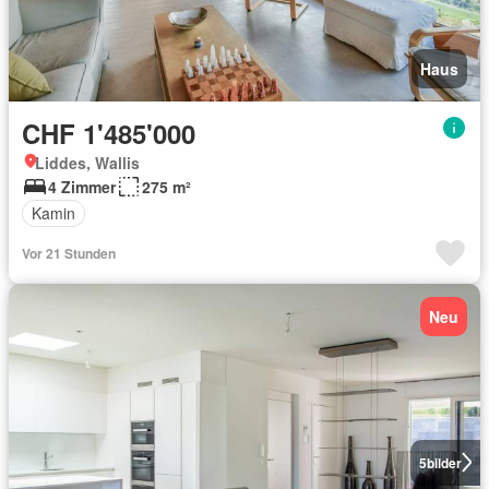
Haus
CHF 1'485'000
Liddes, Wallis
4 Zimmer
275 m²
Kamin
Vor 21 Stunden
Neu
5
bilder