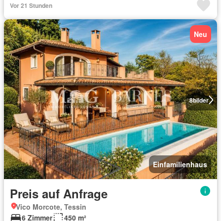
Vor 21 Stunden
Neu
8
bilder
Einfamilienhaus
Preis auf Anfrage
Vico Morcote, Tessin
6 Zimmer
450 m²