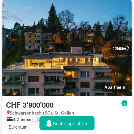
13
bilder
Apartment
CHF 3'900'000
Schwarzenbach (SG), St. Gallen
4 Zimmer
234 m²
Suche speichern
Büroraum