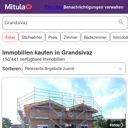
Favoriten
Benachrichtigungen verwalten
Filter
Stichwörter
Preis
Zimmer
Badezimmer
Immobil
Immobilien kaufen in Grandsivaz
150’441 verfügbare immobilien
Sortieren:
Relevante Angebote zuerst
6
bilder