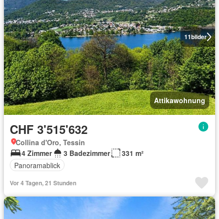
11
bilder
Attikawohnung
CHF 3'515'632
Collina d'Oro, Tessin
4 Zimmer
3 Badezimmer
331 m²
Panoramablick
Vor 4 Tagen, 21 Stunden