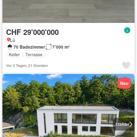
CHF 29'000'000
Lü
70 Badezimmer
7’000 m²
Keller
Terrasse
Vor 2 Tagen, 21 Stunden
Neu
13
bilder