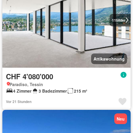
11
bilder
Attikawohnung
CHF 4'080'000
Paradiso, Tessin
4 Zimmer
3 Badezimmer
215 m²
Vor 21 Stunden
Neu