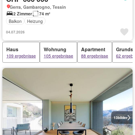
Gerra, Gambarogno, Tessin
2 Zimmer
74 m²
Balkon
Heizung
04.07.2026
Haus
Wohnung
Apartment
Grundst
109 ergebnisse
105 ergebnisse
88 ergebnisse
62 ergebn
13
bilder