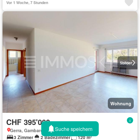
Vor 1 Woche, 7 Stunden
5
bilder
Wohnung
CHF 395'000
Suche speichern
Gerra, Gambarogno, Tessin
3 Zimmer
2 Badezimmer
120 m²