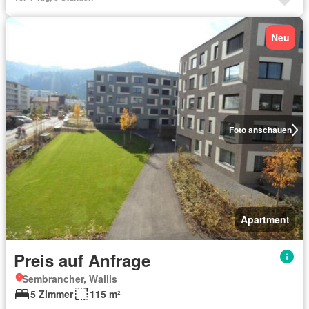
Neu
Foto anschauen
Apartment
Preis auf Anfrage
Sembrancher, Wallis
5 Zimmer
115 m²