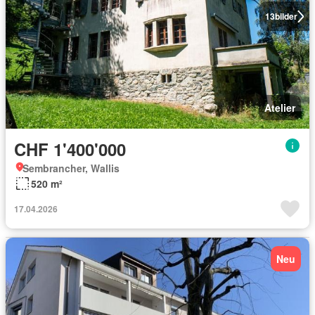
13
bilder
Atelier
CHF 1'400'000
Sembrancher, Wallis
520 m²
17.04.2026
Neu