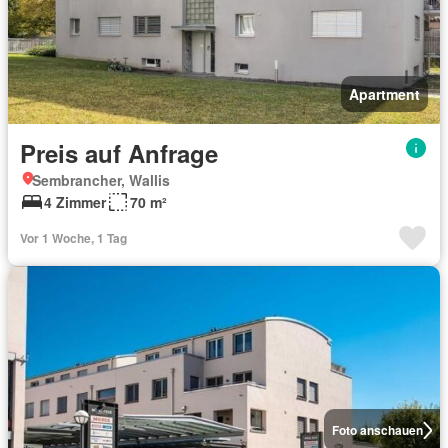
Apartment
Preis auf Anfrage
Sembrancher, Wallis
4 Zimmer
70 m²
Vor 1 Woche, 1 Tag
Foto anschauen