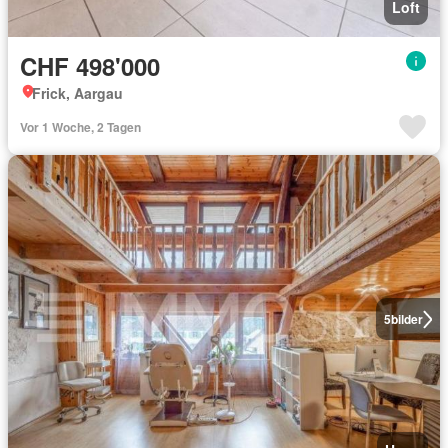
Loft
CHF 498'000
Frick, Aargau
Vor 1 Woche, 2 Tagen
5
bilder