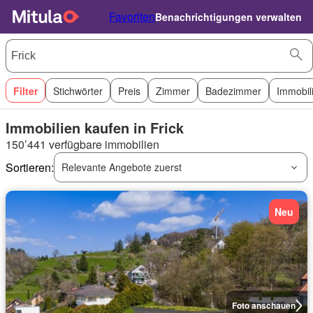
Favoriten
Benachrichtigungen verwalten
Filter
Stichwörter
Preis
Zimmer
Badezimmer
Immobil
Immobilien kaufen in Frick
150’441 verfügbare immobilien
Sortieren:
Relevante Angebote zuerst
Neu
Foto anschauen