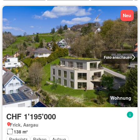
Neu
Foto anschauen
Wohnung
CHF 1'195'000
Frick, Aargau
138 m²
Parkplatz
Balkon
Aufzug