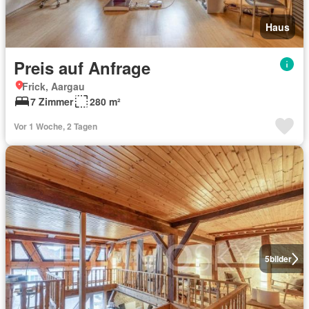
Haus
Preis auf Anfrage
Frick, Aargau
7 Zimmer
280 m²
Vor 1 Woche, 2 Tagen
5
bilder