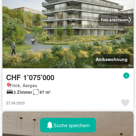
Foto anschauen
Attikawohnung
CHF 1'075'000
Frick, Aargau
3 Zimmer
97 m²
27.09.2025
Suche speichern