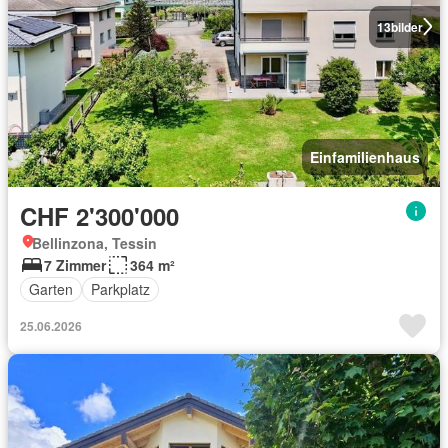
13
bilder
Einfamilienhaus
CHF 2'300'000
Bellinzona, Tessin
7 Zimmer
364 m²
Garten
Parkplatz
25.06.2026