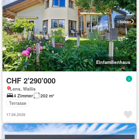
13
bilder
Einfamilienhaus
CHF 2'290'000
Lens, Wallis
4 Zimmer
202 m²
Terrasse
17.06.2026