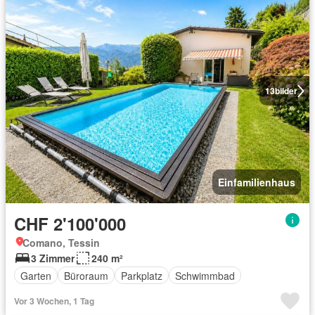
13
bilder
Einfamilienhaus
CHF 2'100'000
Comano, Tessin
3 Zimmer
240 m²
Garten
Büroraum
Parkplatz
Schwimmbad
Vor 3 Wochen, 1 Tag