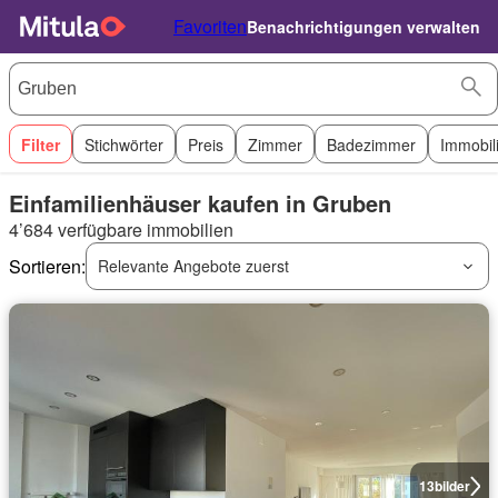
Favoriten
Benachrichtigungen verwalten
Filter
Stichwörter
Preis
Zimmer
Badezimmer
Immobil
Einfamilienhäuser kaufen in Gruben
4’684 verfügbare immobilien
Sortieren:
Relevante Angebote zuerst
13
bilder