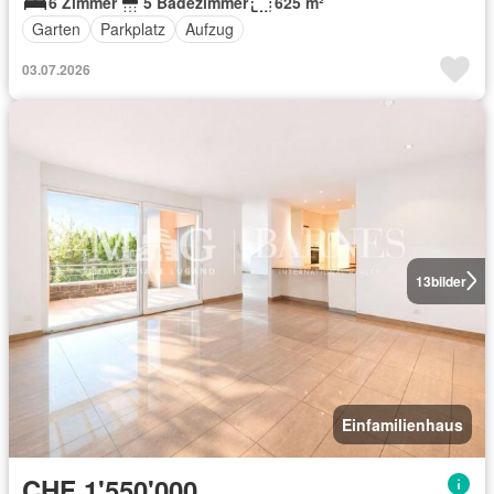
6 Zimmer
5 Badezimmer
625 m²
Garten
Parkplatz
Aufzug
03.07.2026
13
bilder
Einfamilienhaus
CHF 1'550'000