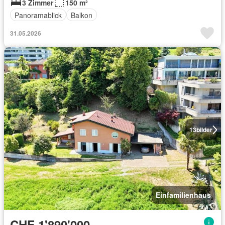
3 Zimmer
150 m²
Panoramablick
Balkon
31.05.2026
13
bilder
Einfamilienhaus
CHF 1'890'000