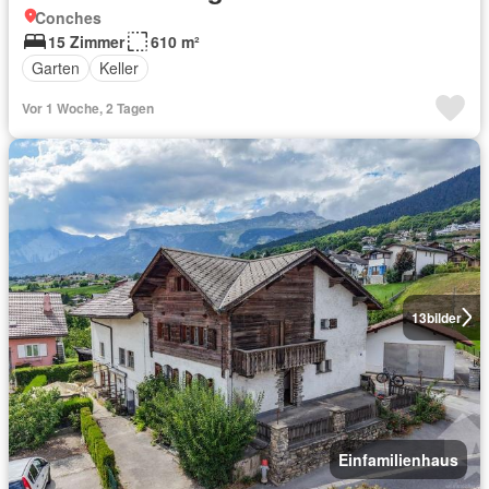
Conches
15 Zimmer
610 m²
Garten
Keller
Vor 1 Woche, 2 Tagen
13
bilder
Einfamilienhaus