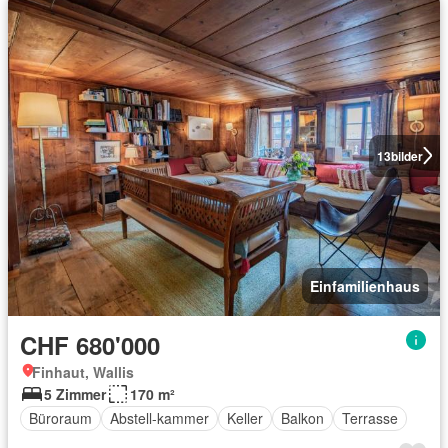
13
bilder
Einfamilienhaus
CHF 680'000
Finhaut, Wallis
5 Zimmer
170 m²
Büroraum
Abstell-kammer
Keller
Balkon
Terrasse