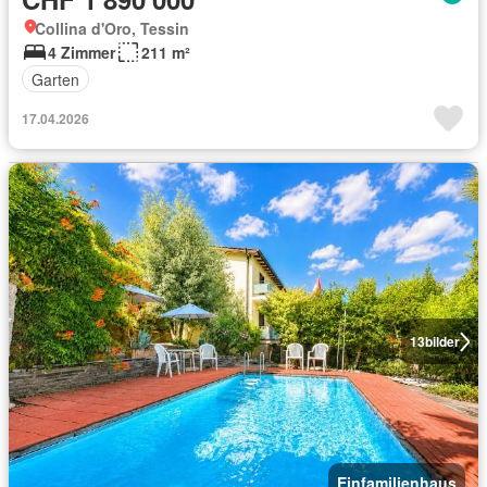
Collina d'Oro, Tessin
4 Zimmer
211 m²
Garten
17.04.2026
13
bilder
Einfamilienhaus