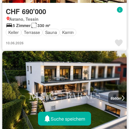
CHF 690'000
Astano, Tessin
5 Zimmer
330 m²
Keller
Terrasse
Sauna
Kamin
10.06.2026
8
bilder
Suche speichern