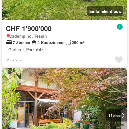
Einfamilienhaus
CHF 1'900'000
Cadempino, Tessin
7 Zimmer
4 Badezimmer
290 m²
Garten
Parkplatz
01.07.2026
13
bilder