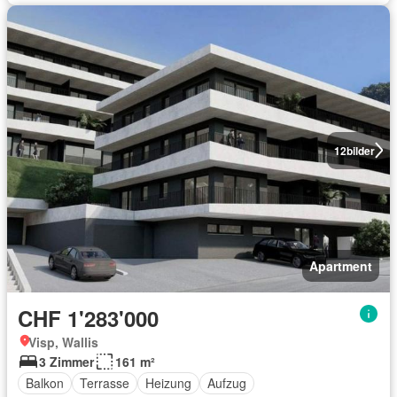
12
bilder
Apartment
CHF 1'283'000
Visp, Wallis
3 Zimmer
161 m²
Balkon
Terrasse
Heizung
Aufzug