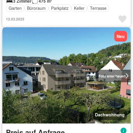
3 Zimmer
475 m²
Garten
Büroraum
Parkplatz
Keller
Terrasse
12.03.2025
Neu
Foto anschauen
Dachwohnung
Preis auf Anfrage