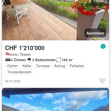
13
bilder
Apartment
CHF 1'210'000
Rovio, Tessin
3 Zimmer
2 Badezimmer
165 m²
Garten
Keller
Terrasse
Aufzug
Parkplatz
Trockenbereich
02.07.2026