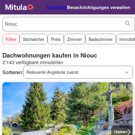
Favoriten
Benachrichtigungen verwalten
Filter
Stichwörter
Preis
Zimmer
Badezimmer
Immobil
Dachwohnungen kaufen in Niouc
2’143 verfügbare immobilien
Sortieren:
Relevante Angebote zuerst
16
bilder