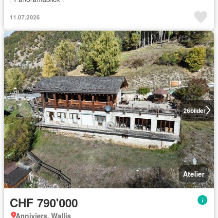
11.07.2026
26
bilder
Atelier
CHF 790'000
Anniviers, Wallis