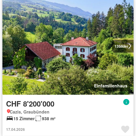
13
bilder
Einfamilienhaus
CHF 8'200'000
Cazis, Graubünden
15 Zimmer
938 m²
17.04.2026