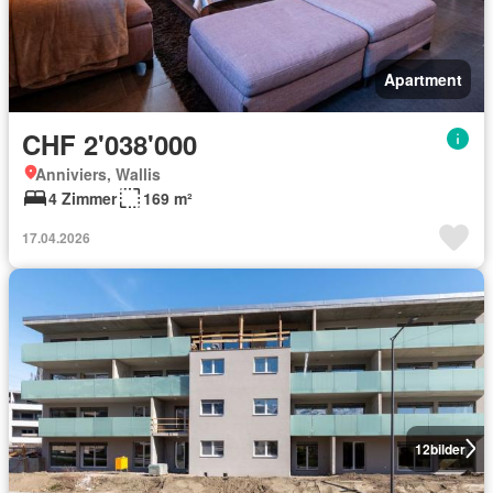
Apartment
CHF 2'038'000
Anniviers, Wallis
4 Zimmer
169 m²
17.04.2026
12
bilder