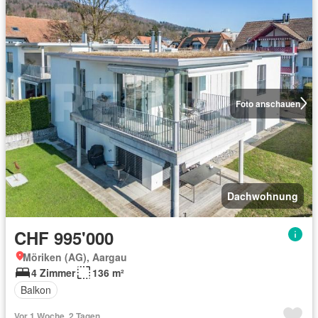
Foto anschauen
Dachwohnung
CHF 995'000
Möriken (AG), Aargau
4 Zimmer
136 m²
Balkon
Vor 1 Woche, 2 Tagen