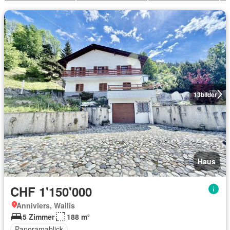
13
bilder
Haus
CHF 1'150'000
Anniviers, Wallis
5 Zimmer
188 m²
Panoramablick