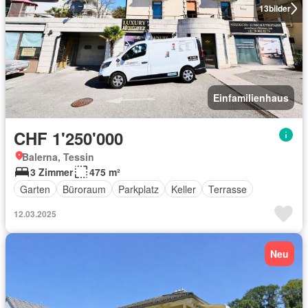
13
bilder
Einfamilienhaus
CHF 1'250'000
Balerna, Tessin
3 Zimmer
475 m²
Garten
Büroraum
Parkplatz
Keller
Terrasse
12.03.2025
Neu