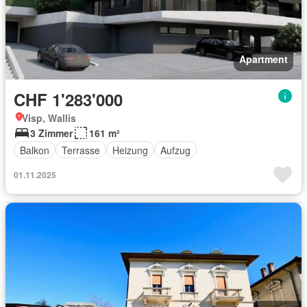
Apartment
CHF 1'283'000
Visp, Wallis
3 Zimmer
161 m²
Balkon
Terrasse
Heizung
Aufzug
01.11.2025