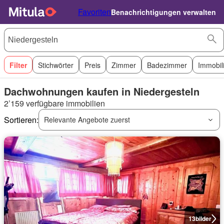
Favoriten
Benachrichtigungen verwalten
Filter
Stichwörter
Preis
Zimmer
Badezimmer
Immobil
Dachwohnungen kaufen in Niedergesteln
2’159 verfügbare immobilien
Sortieren:
Relevante Angebote zuerst
13
bilder