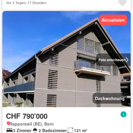
Vor 2 Tagen, 17 Stunden
Aktualisiert
Foto anschauen
Dachwohnung
CHF 790'000
Rapperswil (BE), Bern
3 Zimmer
2 Badezimmer
131 m²