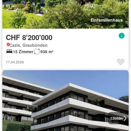
Einfamilienhaus
CHF 8'200'000
Cazis, Graubünden
15 Zimmer
938 m²
17.04.2026
12
bilder