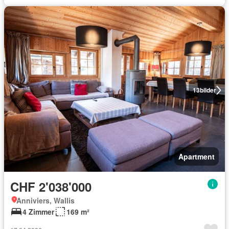
13
bilder
Apartment
CHF 2'038'000
Anniviers, Wallis
4 Zimmer
169 m²