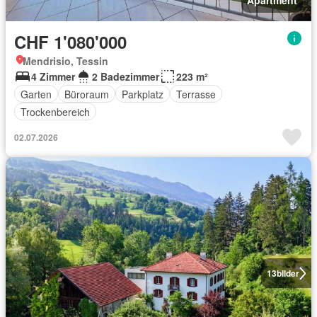
Apartment
CHF 1'080'000
Mendrisio, Tessin
4 Zimmer
2 Badezimmer
223 m²
Garten
Büroraum
Parkplatz
Terrasse
Trockenbereich
02.07.2026
13
bilder