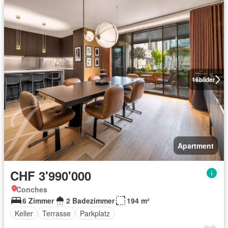
16
bilder
Apartment
CHF 3'990'000
Conches
6 Zimmer
2 Badezimmer
194 m²
Keller
Terrasse
Parkplatz