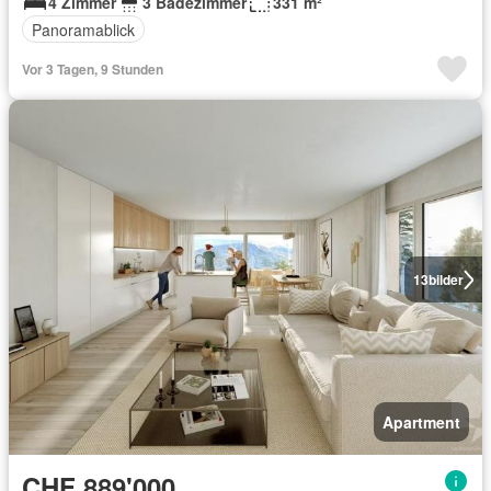
4 Zimmer
3 Badezimmer
331 m²
Panoramablick
Vor 3 Tagen, 9 Stunden
13
bilder
Apartment
CHF 889'000