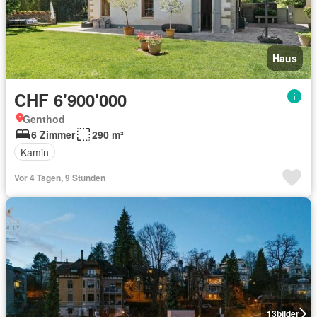
Haus
CHF 6'900'000
Genthod
6 Zimmer
290 m²
Kamin
Vor 4 Tagen, 9 Stunden
13
bilder