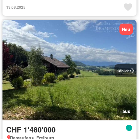
13.08.2025
Neu
18
bilder
Haus
CHF 1'480'000
Remaufens, Freiburg