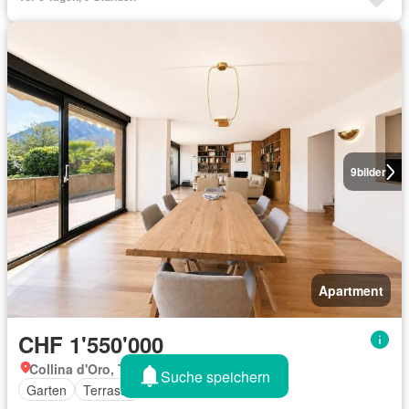
9
bilder
Apartment
CHF 1'550'000
Collina d'Oro, Tessin
Suche speichern
Garten
Terrasse