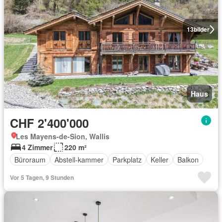
13
bilder
Haus
CHF 2'400'000
Les Mayens-de-Sion, Wallis
4 Zimmer
220 m²
Büroraum
Abstell-kammer
Parkplatz
Keller
Balkon
Vor 5 Tagen, 9 Stunden