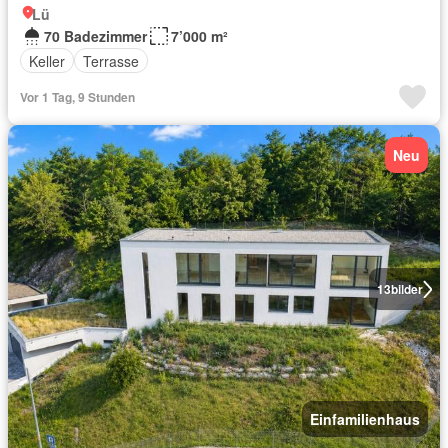
Lü
70 Badezimmer
7’000 m²
Keller
Terrasse
Vor 1 Tag, 9 Stunden
Neu
13
bilder
Einfamilienhaus