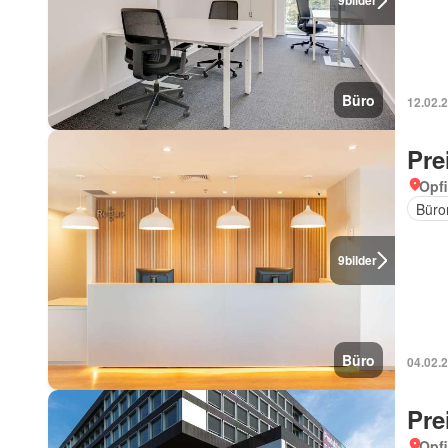
9
bilder
Büro
12.02.
Pre
Opfi
Büro
9
bilder
Büro
04.02.
Pre
Opfi