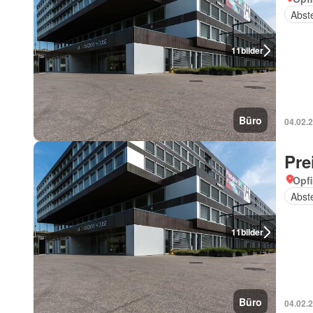
Abst
11
bilder
Büro
04.02.
Pre
Opfi
Abst
11
bilder
Büro
04.02.