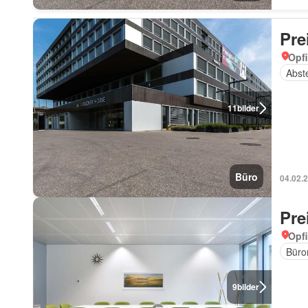
Pre
Opfi
Abst
11
bilder
Büro
04.02.
Pre
Opfi
Büro
9
bilder