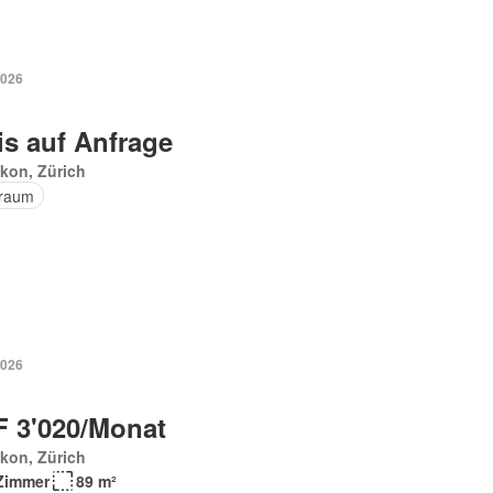
2026
is auf Anfrage
kon, Zürich
raum
2026
 3'020/Monat
kon, Zürich
Zimmer
89 m²