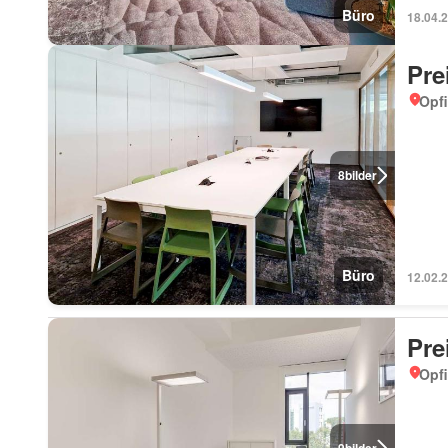
Büro
18.04.
Pre
Opfi
8
bilder
Büro
12.02.
Pre
Opfi