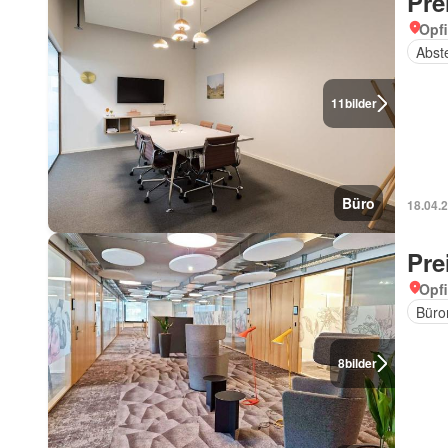
Pre
Opfi
Abst
11
bilder
Büro
18.04.
Pre
Opfi
Büro
8
bilder