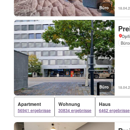
Büro
18.04.
Pre
Opfi
Büro
8
bilder
Büro
18.04.
Apartment
Wohnung
Haus
56941 ergebnisse
30834 ergebnisse
6462 ergebnisse