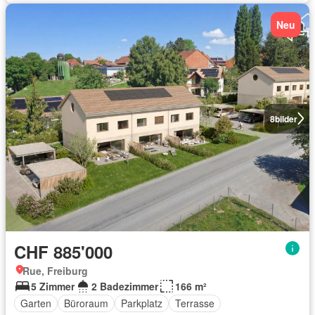
Neu
8
bilder
CHF 885'000
Rue, Freiburg
5 Zimmer
2 Badezimmer
166 m²
Garten
Büroraum
Parkplatz
Terrasse