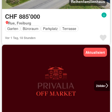
Reihenfamilienhaus
CHF 885'000
Rue, Freiburg
Garten
Büroraum
Parkplatz
Terrasse
Vor 1 Tag, 18 Stunden
Aktualisiert
2
bilder