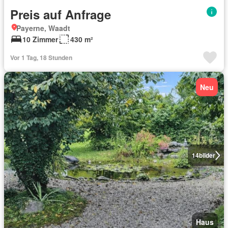
Preis auf Anfrage
Payerne, Waadt
10 Zimmer
430 m²
Vor 1 Tag, 18 Stunden
Neu
14
bilder
Haus