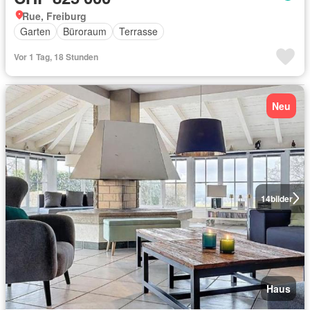
Rue, Freiburg
Garten
Büroraum
Terrasse
Vor 1 Tag, 18 Stunden
Neu
14
bilder
Haus