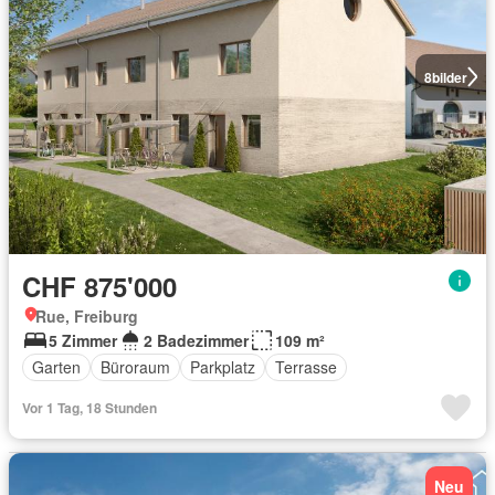
8
bilder
CHF 875'000
Rue, Freiburg
5 Zimmer
2 Badezimmer
109 m²
Garten
Büroraum
Parkplatz
Terrasse
Vor 1 Tag, 18 Stunden
Neu