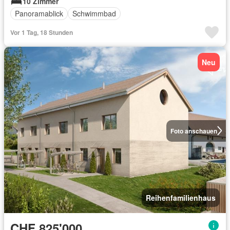
10 Zimmer
Panoramablick
Schwimmbad
Vor 1 Tag, 18 Stunden
Neu
Foto anschauen
Reihenfamilienhaus
CHF 825'000