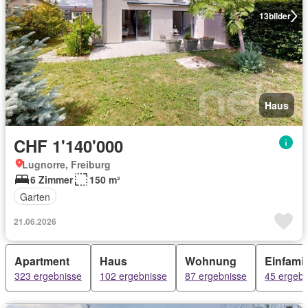
13
bilder
Haus
CHF 1'140'000
Lugnorre, Freiburg
6 Zimmer
150 m²
Garten
21.06.2026
Apartment
Haus
Wohnung
Einfami
323 ergebnisse
102 ergebnisse
87 ergebnisse
45 ergebn