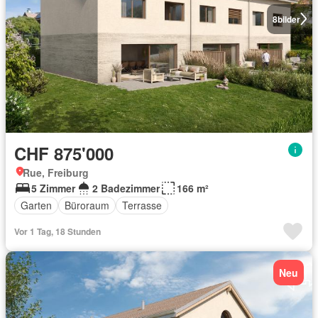
8
bilder
CHF 875'000
Rue, Freiburg
5 Zimmer
2 Badezimmer
166 m²
Garten
Büroraum
Terrasse
Vor 1 Tag, 18 Stunden
Neu