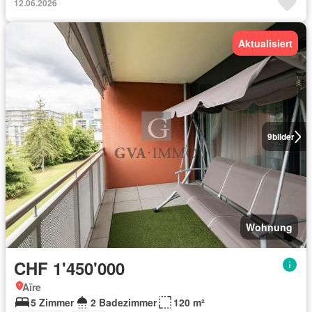
12.06.2026
Aktualisiert
9
bilder
Wohnung
CHF 1'450'000
Aïre
5 Zimmer
2 Badezimmer
120 m²