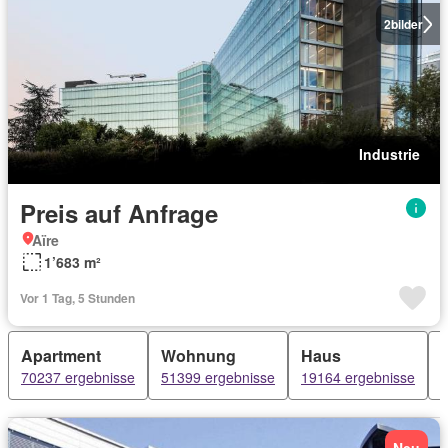
2
bilder
Industrie
Preis auf Anfrage
Aïre
1’683 m²
Vor 1 Tag, 5 Stunden
Apartment
Wohnung
Haus
70237 ergebnisse
51399 ergebnisse
19164 ergebnisse