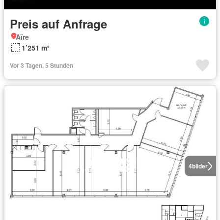
Preis auf Anfrage
Aïre
1’251 m²
Vor 3 Tagen, 5 Stunden
4
bilder