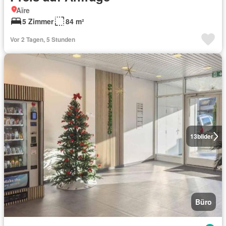
Aïre
5 Zimmer
84 m²
Vor 2 Tagen, 5 Stunden
13
bilder
Büro