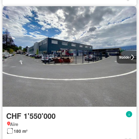
9
bilder
CHF 1'550'000
Aïre
180 m²