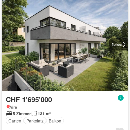
4
bilder
CHF 1'695'000
Aïre
5 Zimmer
131 m²
Garten
Parkplatz
Balkon