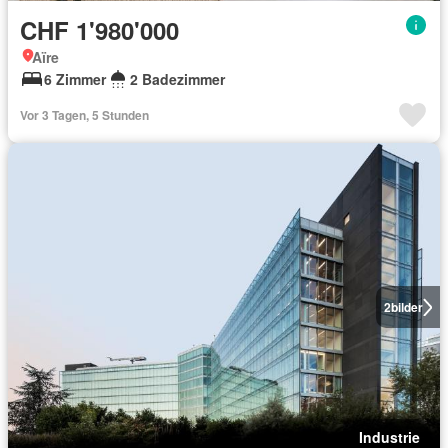
CHF 1'980'000
Aïre
6 Zimmer
2 Badezimmer
Vor 3 Tagen, 5 Stunden
2
bilder
Industrie