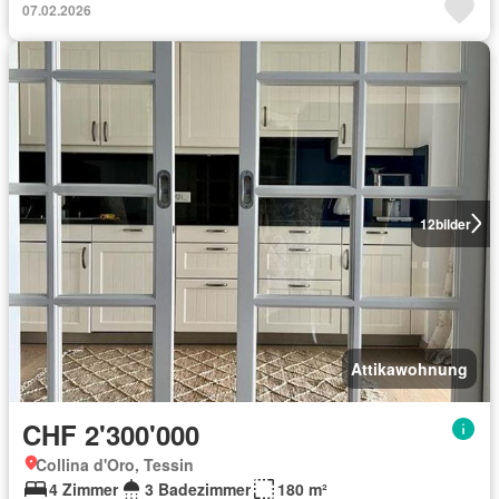
07.02.2026
12
bilder
Attikawohnung
CHF 2'300'000
Collina d'Oro, Tessin
4 Zimmer
3 Badezimmer
180 m²