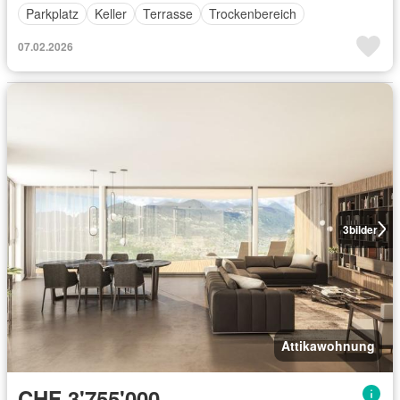
Parkplatz
Keller
Terrasse
Trockenbereich
07.02.2026
3
bilder
Attikawohnung
CHF 3'755'000