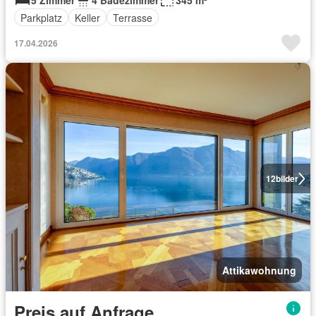
5 Zimmer
4 Badezimmer
345 m²
Parkplatz
Keller
Terrasse
17.04.2026
12
bilder
Attikawohnung
Preis auf Anfrage