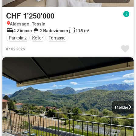
CHF 1'250'000
Aldesago, Tessin
4 Zimmer
2 Badezimmer
115 m²
Parkplatz
Keller
Terrasse
07.02.2026
14
bilder