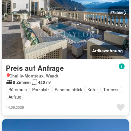
27
bilder
Attikawohnung
Preis auf Anfrage
Chailly-Montreux, Waadt
8 Zimmer
420 m²
Büroraum
Parkplatz
Panoramablick
Keller
Terrasse
Aufzug
14.06.2026