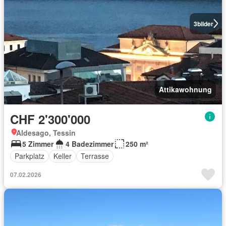
3
bilder
Attikawohnung
CHF 2'300'000
Aldesago, Tessin
5 Zimmer
4 Badezimmer
250 m²
Parkplatz
Keller
Terrasse
07.02.2026