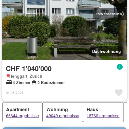
Foto anschauen
Dachwohnung
CHF 1'040'000
Henggart, Zürich
4 Zimmer
2 Badezimmer
01.06.2026
Apartment
Wohnung
Haus
66644 ergebnisse
49049 ergebnisse
18766 ergebnisse