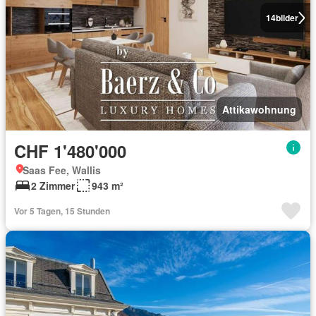
14
bilder
Attikawohnung
CHF 1'480'000
Saas Fee, Wallis
2 Zimmer
943 m²
Vor 5 Tagen, 15 Stunden