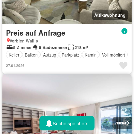
Attikawohnung
Preis auf Anfrage
Verbier, Wallis
5 Zimmer
5 Badezimmer
218 m²
Keller
Balkon
Aufzug
Parkplatz
Kamin
Voll möbliert
27.01.2026
Suche speichern
7
bilder