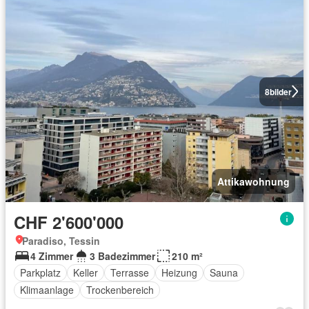
8
bilder
Attikawohnung
CHF 2'600'000
Paradiso, Tessin
4 Zimmer
3 Badezimmer
210 m²
Parkplatz
Keller
Terrasse
Heizung
Sauna
Klimaanlage
Trockenbereich