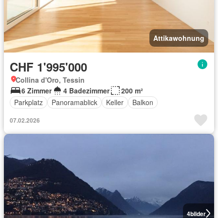
Attikawohnung
CHF 1'995'000
Collina d'Oro, Tessin
6 Zimmer
4 Badezimmer
200 m²
Parkplatz
Panoramablick
Keller
Balkon
07.02.2026
4
bilder