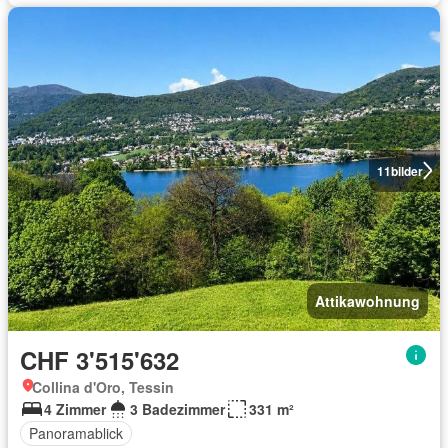
11
bilder
Attikawohnung
CHF 3'515'632
Collina d'Oro, Tessin
4 Zimmer
3 Badezimmer
331 m²
Panoramablick