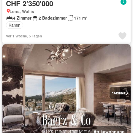
CHF 2'350'000
Lens, Wallis
4 Zimmer
2 Badezimmer
171 m²
Kamin
Vor 1 Woche, 5 Tagen
16
bilder
Attikawohnung