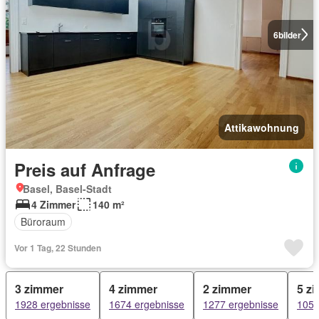
6
bilder
Attikawohnung
Preis auf Anfrage
Basel, Basel-Stadt
4 Zimmer
140 m²
Büroraum
Vor 1 Tag, 22 Stunden
3 zimmer
4 zimmer
2 zimmer
5 z
1928 ergebnisse
1674 ergebnisse
1277 ergebnisse
1052