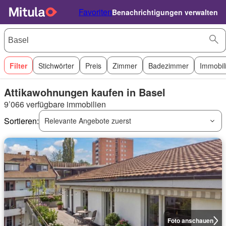
Favoriten
Benachrichtigungen verwalten
Filter
Stichwörter
Preis
Zimmer
Badezimmer
Immobil
Attikawohnungen kaufen in Basel
9’066 verfügbare immobilien
Sortieren:
Relevante Angebote zuerst
Foto anschauen