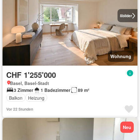
8
bilder
Wohnung
CHF 1'255'000
Basel, Basel-Stadt
3 Zimmer
1 Badezimmer
89 m²
Balkon
Heizung
Vor 22 Stunden
Neu