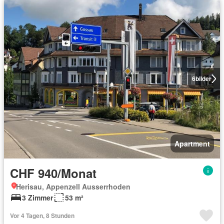
6
bilder
Apartment
CHF 940/Monat
Herisau, Appenzell Ausserrhoden
3 Zimmer
53 m²
Vor 4 Tagen, 8 Stunden