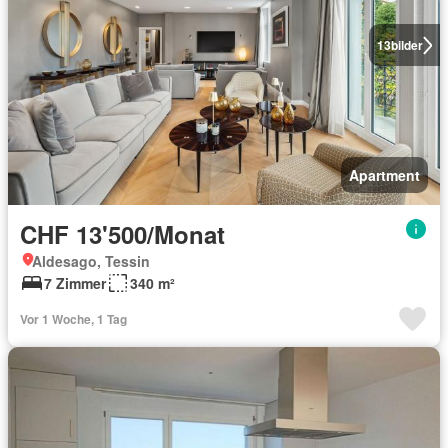
13
bilder
Apartment
CHF 13'500/Monat
Aldesago, Tessin
7 Zimmer
340 m²
Vor 1 Woche, 1 Tag