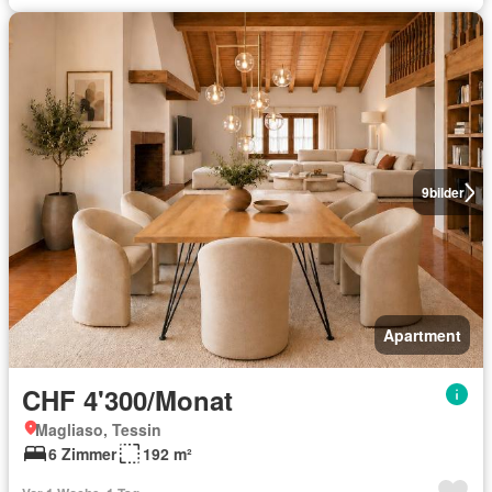
9
bilder
Apartment
CHF 4'300/Monat
Magliaso, Tessin
6 Zimmer
192 m²