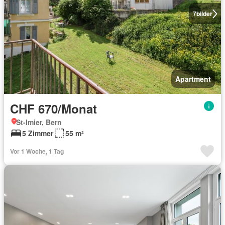
7
bilder
Apartment
CHF 670/Monat
St-Imier, Bern
5 Zimmer
55 m²
Vor 1 Woche, 1 Tag