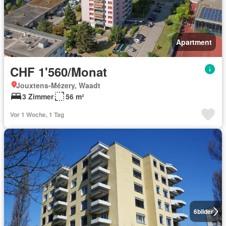
Apartment
CHF 1'560/Monat
Jouxtens-Mézery, Waadt
3 Zimmer
56 m²
Vor 1 Woche, 1 Tag
6
bilder