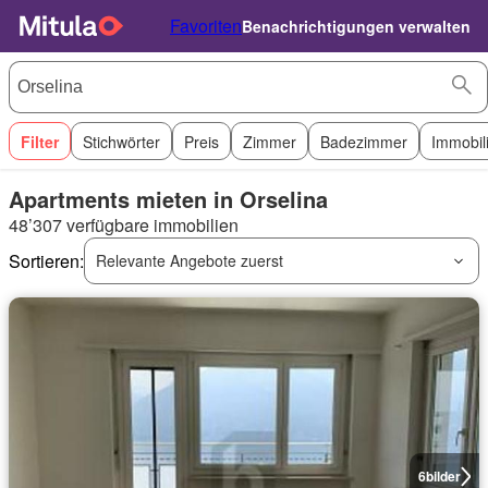
Favoriten
Benachrichtigungen verwalten
Filter
Stichwörter
Preis
Zimmer
Badezimmer
Immobil
Apartments mieten in Orselina
48’307 verfügbare immobilien
Sortieren:
Relevante Angebote zuerst
6
bilder