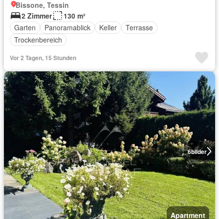
Bissone, Tessin
2 Zimmer
130 m²
Garten
Panoramablick
Keller
Terrasse
Trockenbereich
Vor 2 Tagen, 15 Stunden
6
bilder
Apartment