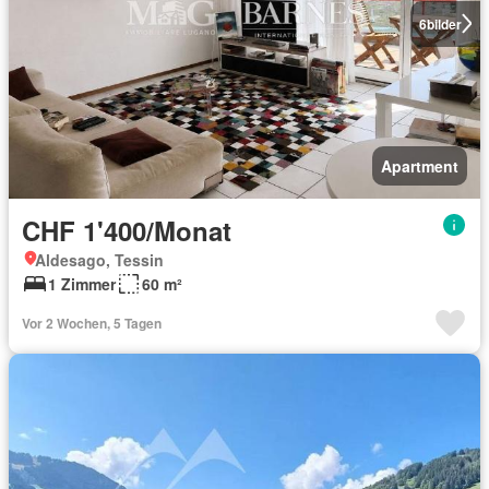
6
bilder
Apartment
CHF 1'400/Monat
Aldesago, Tessin
1 Zimmer
60 m²
Vor 2 Wochen, 5 Tagen