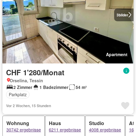
3
bilder
Apartment
CHF 1'280/Monat
Orselina, Tessin
2 Zimmer
1 Badezimmer
54 m²
Parkplatz
Vor 2 Wochen, 15 Stunden
Wohnung
Haus
Studio
At
30742 ergebnisse
6211 ergebnisse
4008 ergebnisse
163