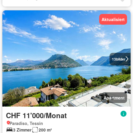
Aktualisiert
13
bilder
Apartment
CHF 11'000/Monat
Paradiso, Tessin
3 Zimmer
200 m²