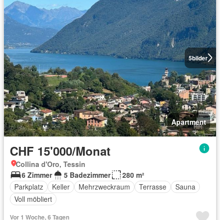
5
bilder
Apartment
CHF 15'000/Monat
Collina d'Oro, Tessin
6 Zimmer
5 Badezimmer
280 m²
Parkplatz
Keller
Mehrzweckraum
Terrasse
Sauna
Voll möbliert
Vor 1 Woche, 6 Tagen