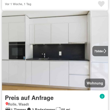
Vor 1 Woche, 1 Tag
7
bilder
Wohnung
Preis auf Anfrage
Rolle, Waadt
1 Zimmer
2 Badezimmer
55 m²