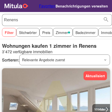
Favoriten
Benachrichtigungen verwalten
Filter
Stichwörter
Preis
Zimmer
Badezimmer
Immobi
Wohnungen kaufen 1 zimmer in Renens
3’472 verfügbare immobilien
Sortieren:
Relevante Angebote zuerst
Aktualisiert
10
bilder