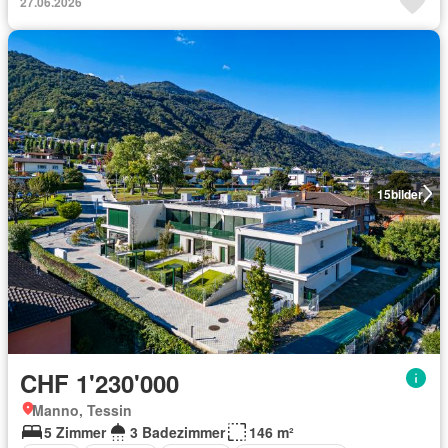
27.06.2026
15
bilder
CHF 1'230'000
Manno, Tessin
5 Zimmer
3 Badezimmer
146 m²