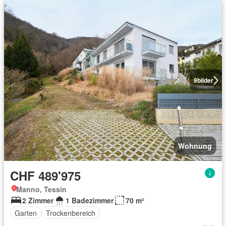
9
bilder
Wohnung
CHF 489'975
Manno, Tessin
2 Zimmer
1 Badezimmer
70 m²
Garten
Trockenbereich