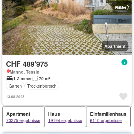
9
bilder
Apartment
CHF 489'975
Manno, Tessin
1 Zimmer
70 m²
Garten
Trockenbereich
13.08.2025
Apartment
Haus
Einfamilienhaus
70275 ergebnisse
19194 ergebnisse
6110 ergebnisse