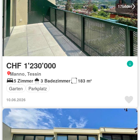
17
bilder
CHF 1'230'000
Manno, Tessin
5 Zimmer
3 Badezimmer
183 m²
Garten
Parkplatz
10.06.2026