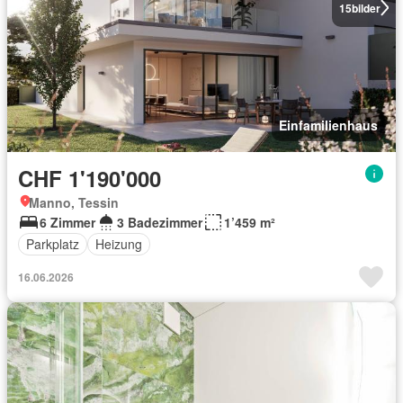
15
bilder
Einfamilienhaus
CHF 1'190'000
Manno, Tessin
6 Zimmer
3 Badezimmer
1’459 m²
Parkplatz
Heizung
16.06.2026