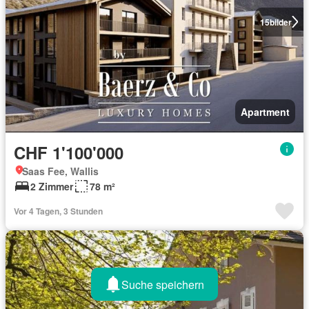
15
bilder
Apartment
CHF 1'100'000
Saas Fee, Wallis
2 Zimmer
78 m²
Vor 4 Tagen, 3 Stunden
Suche speichern