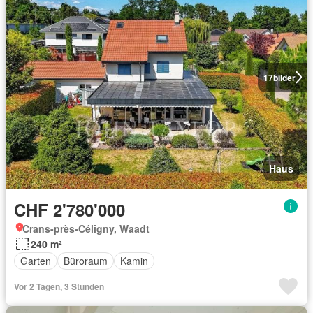
17
bilder
Haus
CHF 2'780'000
Crans-près-Céligny, Waadt
240 m²
Garten
Büroraum
Kamin
Vor 2 Tagen, 3 Stunden