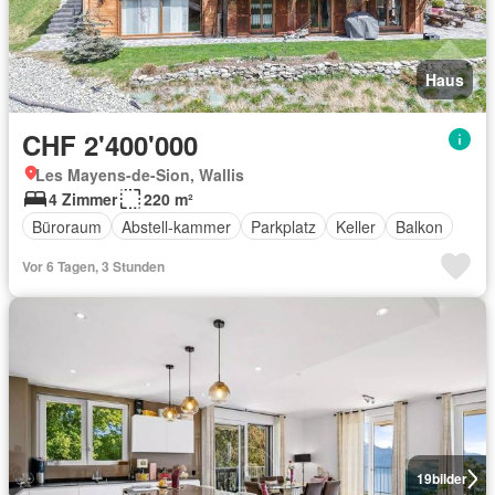
Haus
CHF 2'400'000
Les Mayens-de-Sion, Wallis
4 Zimmer
220 m²
Büroraum
Abstell-kammer
Parkplatz
Keller
Balkon
Vor 6 Tagen, 3 Stunden
19
bilder