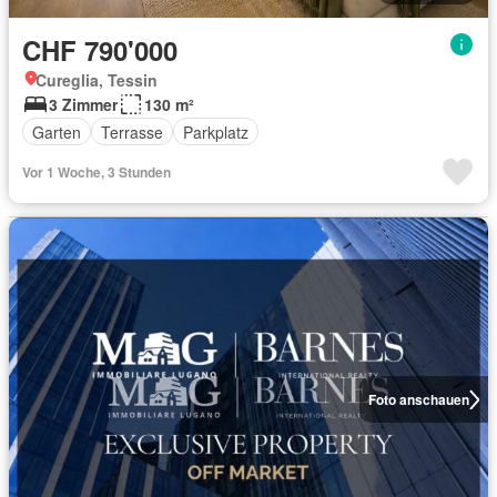
CHF 790'000
Cureglia, Tessin
3 Zimmer
130 m²
Garten
Terrasse
Parkplatz
Vor 1 Woche, 3 Stunden
Foto anschauen