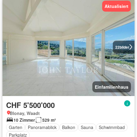
Aktualisiert
22
bilder
Einfamilienhaus
CHF 5'500'000
Blonay, Waadt
10 Zimmer
529 m²
Garten
Panoramablick
Balkon
Sauna
Schwimmbad
Parkplatz