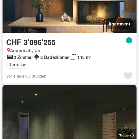
Apartment
CHF 3'096'255
Andermatt, Uri
2 Zimmer
2 Badezimmer
145 m²
Terrasse
Vor 4 Tagen, 3 Stunden
7
bilder