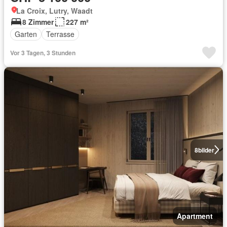
La Croix, Lutry, Waadt
8 Zimmer
227 m²
Garten
Terrasse
Vor 3 Tagen, 3 Stunden
8
bilder
Apartment