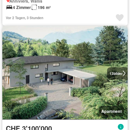
Anniviers, Wallis
4 Zimmer
196 m²
Vor 2 Tagen, 3 Stunden
13
bilder
Apartment
CHF 3'100'000