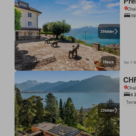
Pre
Chai
10
29
bilder
Haus
Vor 1 
CHF
Chai
6 
Terr
23
bilder