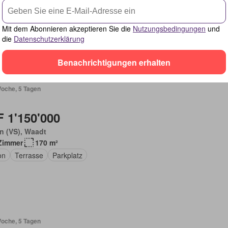
Zimmer
310 m²
raum
Balkon
Mit dem Abonnieren akzeptieren Sie die
Nutzungsbedingungen
und
die
Datenschutzerklärung
Benachrichtigungen erhalten
Woche, 5 Tagen
 1'150'000
n (VS), Waadt
Zimmer
170 m²
on
Terrasse
Parkplatz
Woche, 5 Tagen