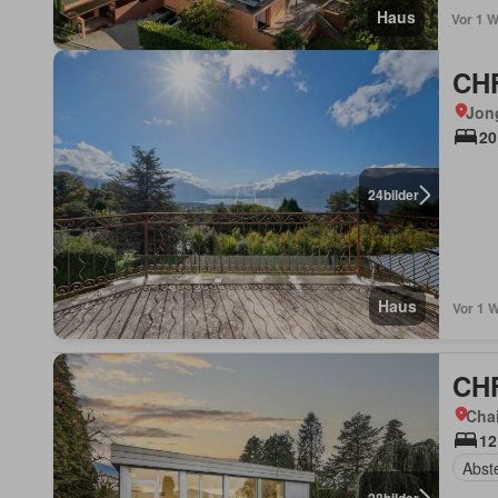
Haus
Vor 1 
CHF
Jon
20
24
bilder
Haus
Vor 1 
CHF
Chai
12
Abst