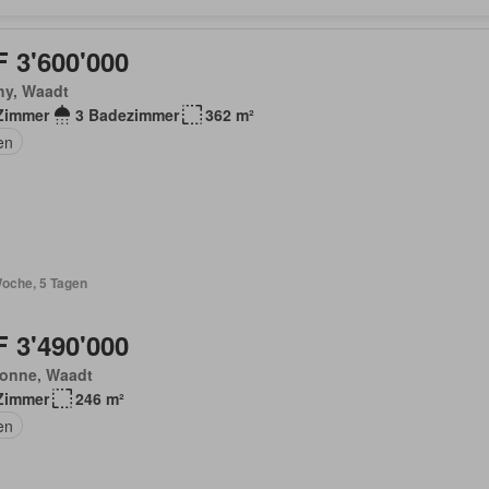
 3'600'000
hy, Waadt
Zimmer
3 Badezimmer
362 m²
en
Woche, 5 Tagen
 3'490'000
onne, Waadt
Zimmer
246 m²
en