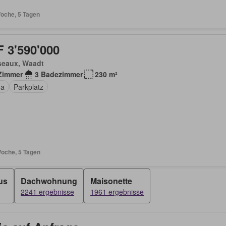
Woche, 5 Tagen
 3'590'000
seaux, Waadt
Zimmer
3 Badezimmer
230 m²
na
Parkplatz
Woche, 5 Tagen
us
Dachwohnung
Maisonette
2241 ergebnisse
1961 ergebnisse