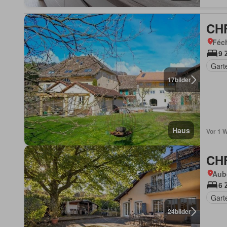
CHF
Féc
9 
Gart
17
bilder
Haus
Vor 1 
CHF
Aub
6 
Gart
24
bilder