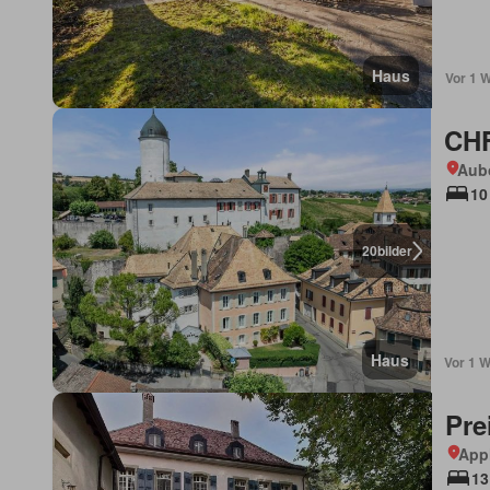
Haus
Vor 1 
CHF
Aub
10
20
bilder
Haus
Vor 1 
Pre
App
13