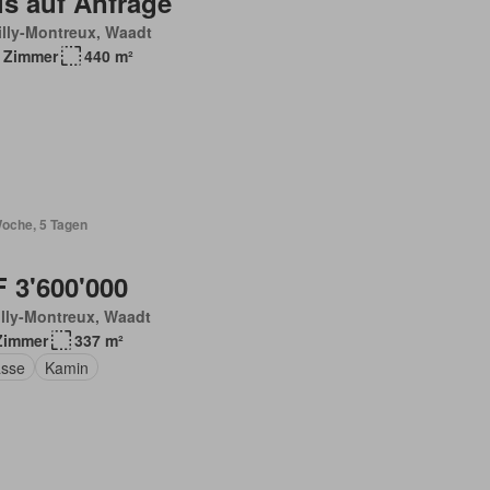
is auf Anfrage
lly-Montreux, Waadt
 Zimmer
440 m²
Woche, 5 Tagen
 3'600'000
lly-Montreux, Waadt
Zimmer
337 m²
asse
Kamin