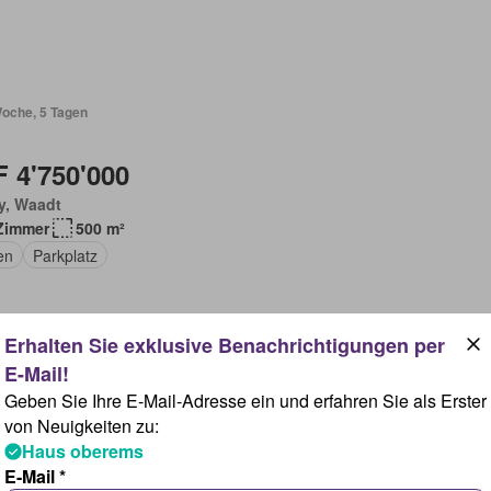
Woche, 5 Tagen
 4'750'000
y, Waadt
Zimmer
500 m²
en
Parkplatz
Woche, 5 Tagen
Geben Sie Ihre E-Mail-Adresse ein und erfahren Sie als Erster
von Neuigkeiten zu:
Haus oberems
 2'950'000
E-Mail *
rmont, Waadt