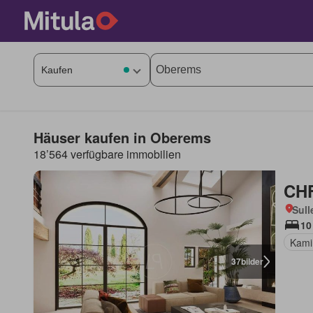
Häuser kaufen in Oberems
18’564 verfügbare immobilien
CHF
Sull
10
Kami
37
bilder