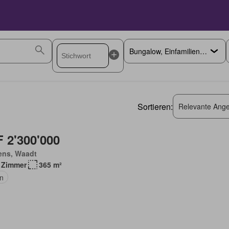
Sortieren:
Relevante Ange
 2'300'000
ens, Waadt
 Zimmer
365 m²
n