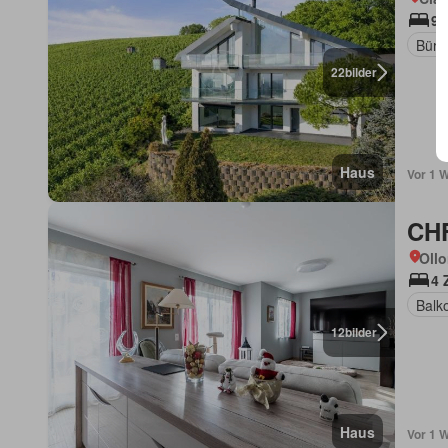
9 
Büro
22
bilder
Haus
Vor 1 
CHF
Ollo
4 
Balk
12
bilder
Haus
Vor 1 