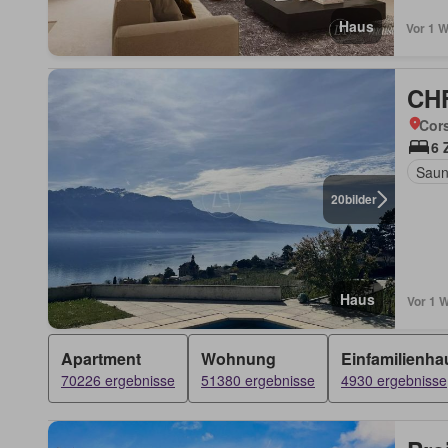
Haus
Vor 1 
CHF
Cor
6 
Sau
20
bilder
Haus
Vor 1 
Apartment
Wohnung
Einfamilienha
70226 ergebnisse
51380 ergebnisse
4930 ergebnisse