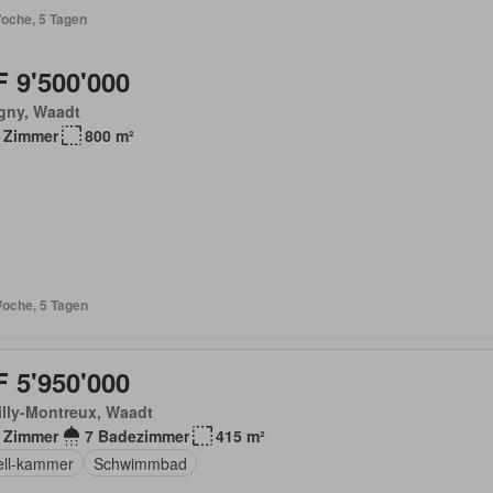
Woche, 5 Tagen
 9'500'000
gny, Waadt
 Zimmer
800 m²
Woche, 5 Tagen
 5'950'000
lly-Montreux, Waadt
 Zimmer
7 Badezimmer
415 m²
ell-kammer
Schwimmbad