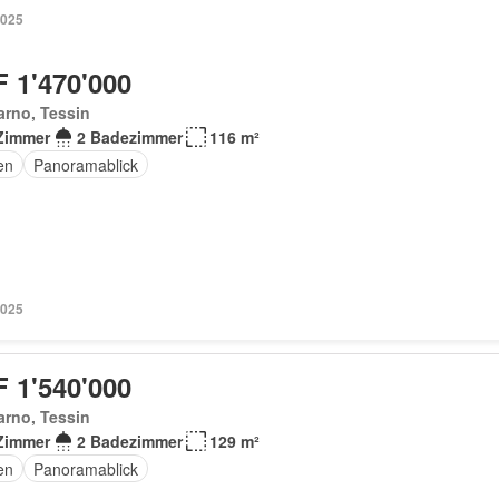
2025
 1'470'000
rno, Tessin
Zimmer
2 Badezimmer
116 m²
en
Panoramablick
2025
 1'540'000
rno, Tessin
Zimmer
2 Badezimmer
129 m²
en
Panoramablick