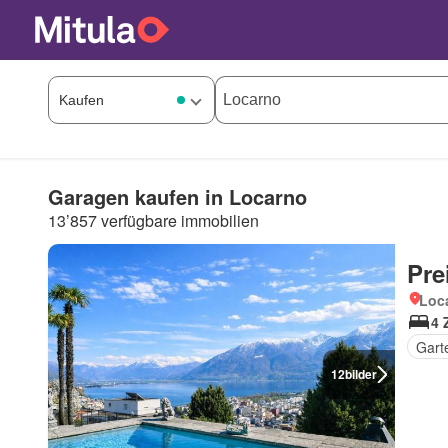
Garagen kaufen in Locarno
13’857 verfügbare immobilien
Pre
Loca
4 
Gart
12
bilder