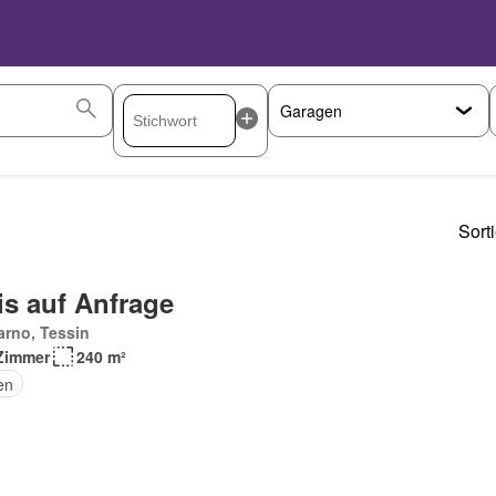
Sort
is auf Anfrage
rno, Tessin
Zimmer
240 m²
en