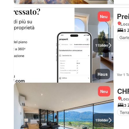
Pre
Neu
Loca
5 
Gart
11
bilder
Haus
Vor 1 T
CHF
Neu
Loca
3 
Terr
15
bilder