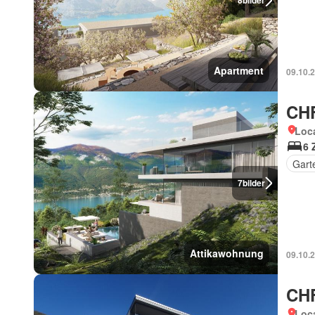
8
bilder
Apartment
09.10.
CHF
Loca
6 
Gart
7
bilder
Attikawohnung
09.10.
CHF
Loca