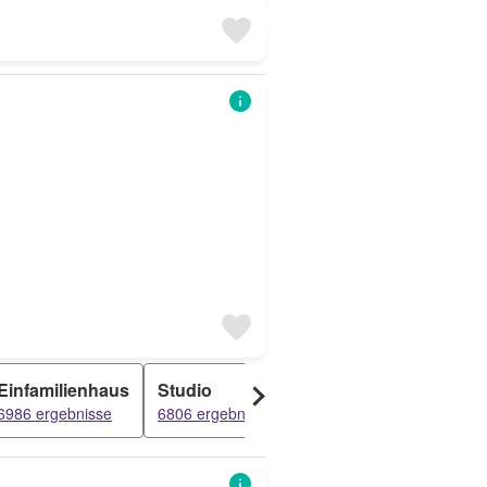
Einfamilienhaus
Studio
Attikawohnung
Meh
6986 ergebnisse
6806 ergebnisse
5701 ergebnisse
3902