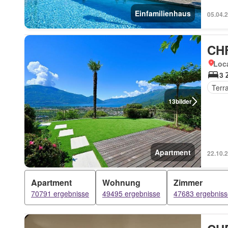
Einfamilienhaus
05.04.
CHF
Loca
3 
Terr
13
bilder
Apartment
22.10.
Apartment
Wohnung
Zimmer
70791 ergebnisse
49495 ergebnisse
47683 ergebniss