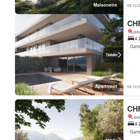
Maisonette
09.10.
CHF
Loca
4 
Gart
7
bilder
Apartment
09.10.
CHF
Loca
4 
Gart