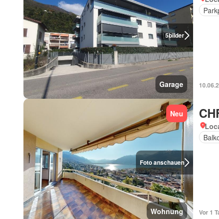
Park
5
bilder
Garage
10.06.
CHF
Neu
Loca
Balk
Foto anschauen
Wohnung
Vor 1 T