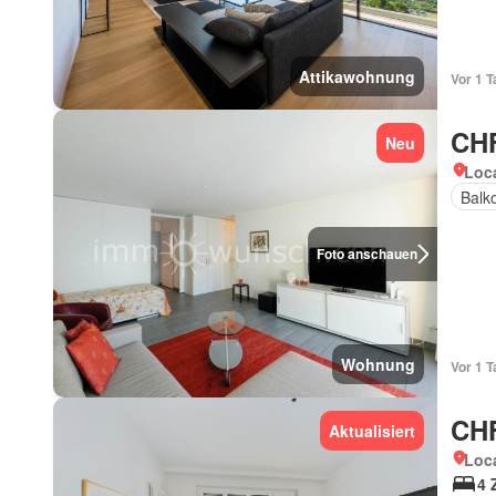
Attikawohnung
Vor 1 T
CHF
Neu
Loca
Balk
Foto anschauen
Wohnung
Vor 1 T
CHF
Aktualisiert
Loca
4 