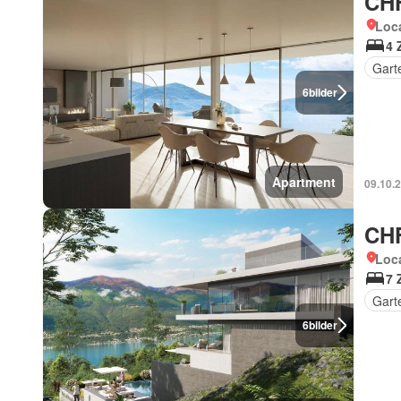
CHF
Loca
4 
Gart
6
bilder
Apartment
09.10.
CHF
Loca
7 
Gart
6
bilder