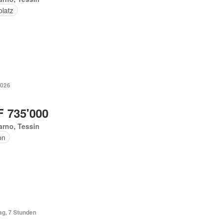
platz
2026
 735'000
rno, Tessin
on
ag, 7 Stunden