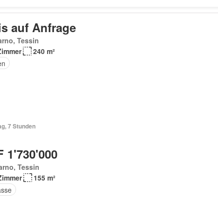
is auf Anfrage
rno, Tessin
Zimmer
240 m²
en
ag, 7 Stunden
 1'730'000
rno, Tessin
Zimmer
155 m²
asse