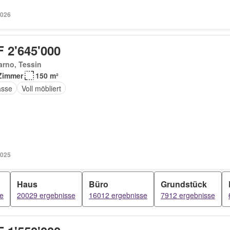
2026
 2'645'000
rno, Tessin
Zimmer
150 m²
asse
Voll möbliert
2025
Haus
Büro
Grundstück
e
20029 ergebnisse
16012 ergebnisse
7912 ergebnisse