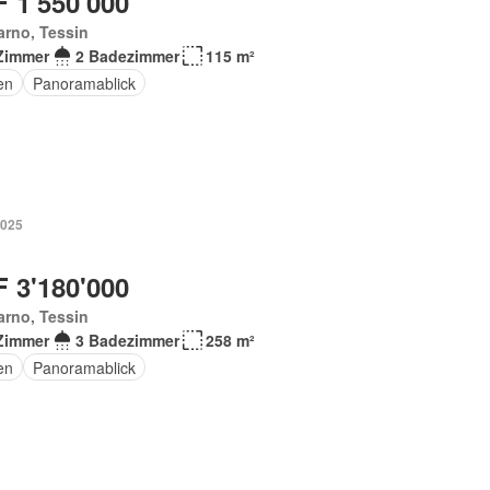
 1'550'000
rno, Tessin
Zimmer
2 Badezimmer
115 m²
en
Panoramablick
2025
 3'180'000
rno, Tessin
Zimmer
3 Badezimmer
258 m²
en
Panoramablick