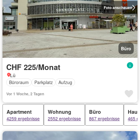
Foto anschauen
Büro
CHF 225/Monat
Lü
Büroraum
Parkplatz
Aufzug
Vor 1 Woche, 2 Tagen
Apartment
Wohnung
Büro
Hau
4259 ergebnisse
2552 ergebnisse
867 ergebnisse
465 e