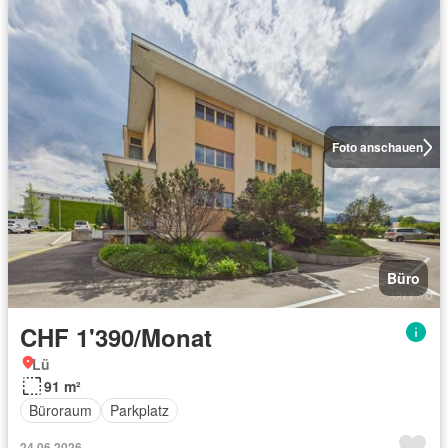
Foto anschauen
Büro
CHF 1'390/Monat
Lü
91 m²
Büroraum
Parkplatz
24.06.2026