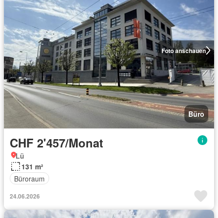
Foto anschauen
Büro
CHF 2'457/Monat
Lü
131 m²
Büroraum
24.06.2026