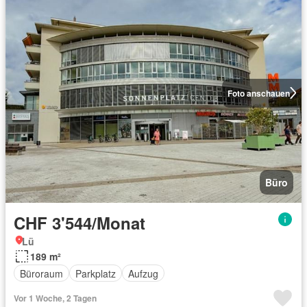
Foto anschauen
Büro
CHF 3'544/Monat
Lü
189 m²
Büroraum
Parkplatz
Aufzug
Vor 1 Woche, 2 Tagen