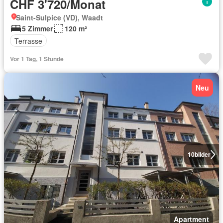
CHF 3'720/Monat
Saint-Sulpice (VD), Waadt
5 Zimmer
120 m²
Terrasse
Vor 1 Tag, 1 Stunde
Neu
10
bilder
Apartment