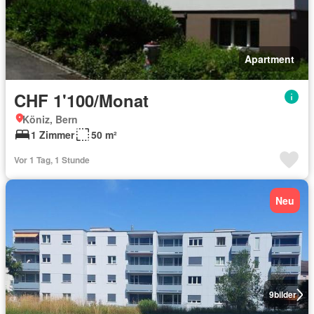
Apartment
CHF 1'100/Monat
Köniz, Bern
1 Zimmer
50 m²
Vor 1 Tag, 1 Stunde
Neu
9
bilder