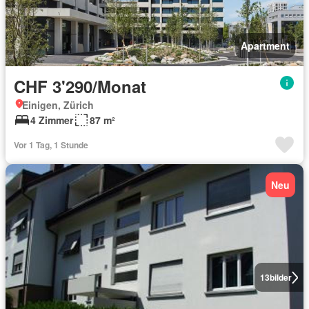
Apartment
CHF 3'290/Monat
Einigen, Zürich
4 Zimmer
87 m²
Vor 1 Tag, 1 Stunde
Neu
13
bilder