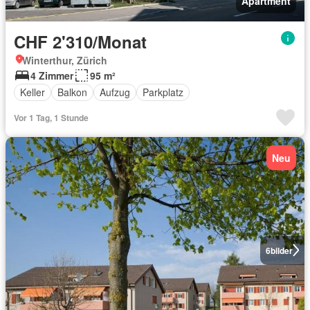
Apartment
CHF 2'310/Monat
Winterthur, Zürich
4 Zimmer
95 m²
Keller
Balkon
Aufzug
Parkplatz
Vor 1 Tag, 1 Stunde
Neu
6
bilder