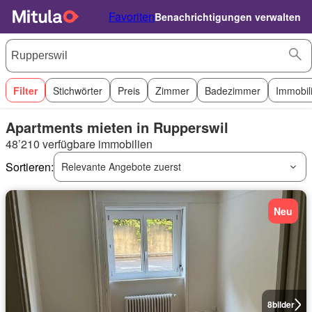
Favoriten
Benachrichtigungen verwalten
Filter
Stichwörter
Preis
Zimmer
Badezimmer
Immobil
Apartments mieten in Rupperswil
48’210 verfügbare immobilien
Sortieren:
Relevante Angebote zuerst
Neu
8
bilder