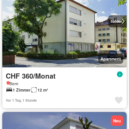
5
bilder
Apartment
CHF 360/Monat
Bern
1 Zimmer
12 m²
Vor 1 Tag, 1 Stunde
Neu