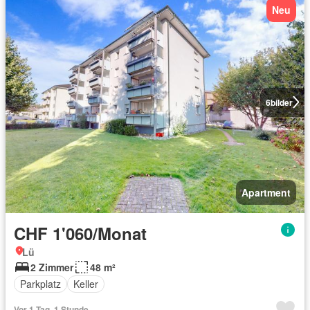
Neu
6
bilder
Apartment
CHF 1'060/Monat
Lü
2 Zimmer
48 m²
Parkplatz
Keller
Vor 1 Tag, 1 Stunde