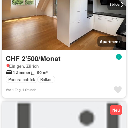
8
bilder
Apartment
CHF 2'500/Monat
Einigen, Zürich
4 Zimmer
90 m²
Panoramablick
Balkon
Vor 1 Tag, 1 Stunde
Neu