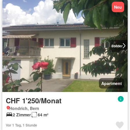
Neu
8
bilder
Apartment
CHF 1'250/Monat
Hondrich, Bern
2 Zimmer
64 m²
Vor 1 Tag, 1 Stunde