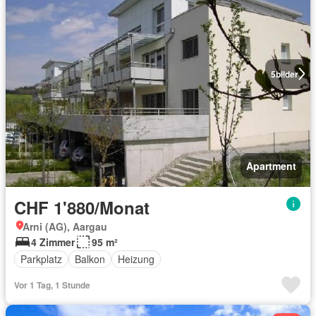
5
bilder
Apartment
CHF 1'880/Monat
Arni (AG), Aargau
4 Zimmer
95 m²
Parkplatz
Balkon
Heizung
Vor 1 Tag, 1 Stunde