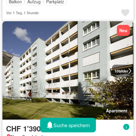
Balkon
Aufzug
Parkplatz
Vor 1 Tag, 1 Stunde
Neu
10
bilder
Apartment
Suche speichern
CHF 1'390/Monat