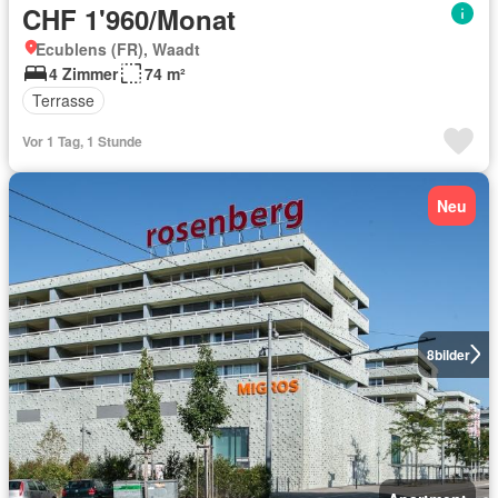
CHF 1'960/Monat
Ecublens (FR), Waadt
4 Zimmer
74 m²
Terrasse
Vor 1 Tag, 1 Stunde
Neu
8
bilder