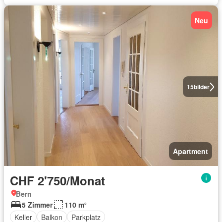
Neu
15
bilder
Apartment
CHF 2'750/Monat
Bern
5 Zimmer
110 m²
Keller
Balkon
Parkplatz