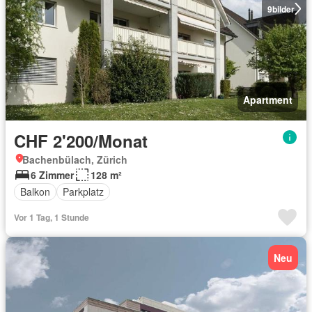
9
bilder
Apartment
CHF 2'200/Monat
Bachenbülach, Zürich
6 Zimmer
128 m²
Balkon
Parkplatz
Vor 1 Tag, 1 Stunde
Neu