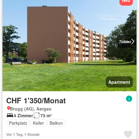
7
bilder
Apartment
CHF 1'350/Monat
Brugg (AG), Aargau
4 Zimmer
73 m²
Parkplatz
Keller
Balkon
Vor 1 Tag, 1 Stunde