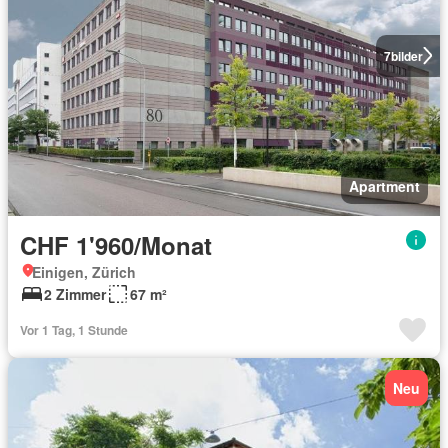
7
bilder
Apartment
CHF 1'960/Monat
Einigen, Zürich
2 Zimmer
67 m²
Vor 1 Tag, 1 Stunde
Neu