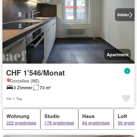
6
bilder
Apartment
CHF 1'546/Monat
Corcelles (NE)
3 Zimmer
73 m²
Vor 1 Tag
Wohnung
Studio
Haus
Loft
222 ergebnisse
178 ergebnisse
84 ergebnisse
59 ergebn