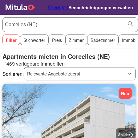
Favoriten
Benachrichtigungen verwalten
Filter
Stichwörter
Preis
Zimmer
Badezimmer
Immobil
Apartments mieten in Corcelles (NE)
1’469 verfügbare immobilien
Sortieren:
Relevante Angebote zuerst
Neu
8
bilder