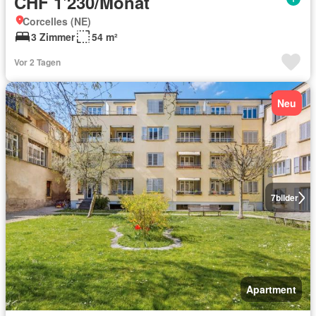
CHF 1'230/Monat
Corcelles (NE)
3 Zimmer
54 m²
Vor 2 Tagen
Neu
7
bilder
Apartment